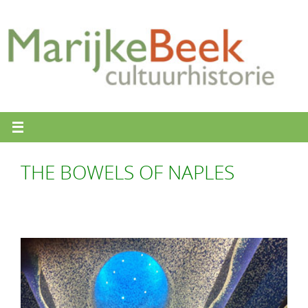
Ga
naar
de
inhoud
THE BOWELS OF NAPLES