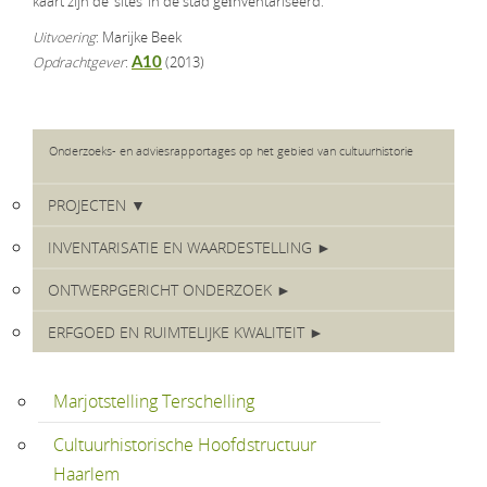
kaart zijn de ‘sites’ in de stad geïnventariseerd.
Uitvoering
: Marijke Beek
Opdrachtgever
:
(2013)
A10
Onderzoeks- en adviesrapportages op het gebied van cultuurhistorie
PROJECTEN ▼
INVENTARISATIE EN WAARDESTELLING ►
ONTWERPGERICHT ONDERZOEK ►
ERFGOED EN RUIMTELIJKE KWALITEIT ►
Marjotstelling Terschelling
Cultuurhistorische Hoofdstructuur
Haarlem