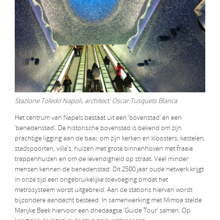
Stazione Toledo Napoli, architect: Oscar Tusquets Blanca
Het centrum van Napels bestaat uit een ‘bovenstad’ en een
‘benedenstad’. De historische bovenstad is bekend om zijn
prachtige ligging aan de baai, om zijn kerken en kloosters, kastelen,
stadspoorten, villa’s, huizen met grote binnenhoven met fraaie
trappenhuizen en om de levendigheid op straat. Veel minder
mensen kennen de benedenstad. Dit 2500 jaar oude netwerk krijgt
in onze tijd een ongebruikelijke toevoeging omdat het
metrosysteem wordt uitgebreid. Aan de stations hiervan wordt
bijzondere aandacht besteed. In samenwerking met Mimoa stelde
Marijke Beek hiervoor een driedaagse ‘Guide Tour’ samen. Op