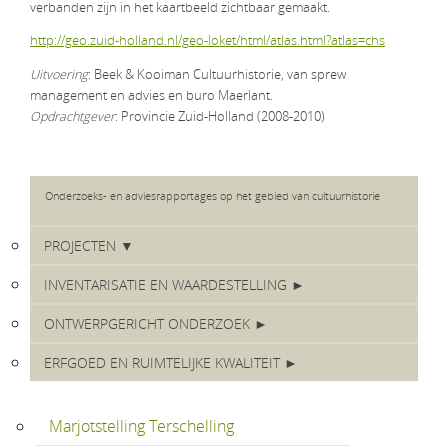
verbanden zijn in het kaartbeeld zichtbaar gemaakt.
http://geo.zuid-holland.nl/geo-loket/html/atlas.html?atlas=chs
Uitvoering
: Beek & Kooiman Cultuurhistorie, van sprew
management en advies en buro Maerlant.
Opdrachtgever
: Provincie Zuid-Holland (2008-2010)
Onderzoeks- en adviesrapportages op het gebied van cultuurhistorie
PROJECTEN ▼
INVENTARISATIE EN WAARDESTELLING ►
ONTWERPGERICHT ONDERZOEK ►
ERFGOED EN RUIMTELIJKE KWALITEIT ►
Marjotstelling Terschelling