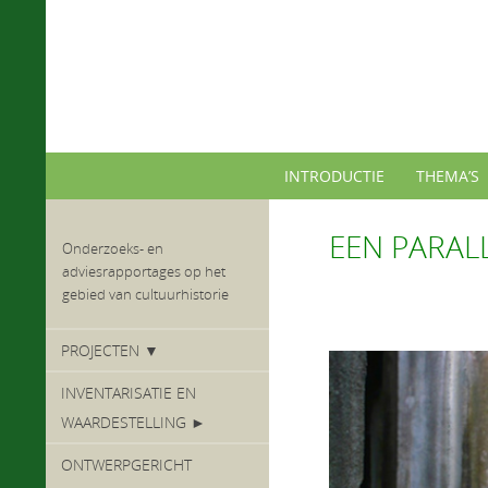
Ga
naar
de
inhoud
Ga
INTRODUCTIE
THEMA’S
naar
de
inhoud
EEN PARAL
Onderzoeks- en
adviesrapportages op het
gebied van cultuurhistorie
PROJECTEN ▼
INVENTARISATIE EN
WAARDESTELLING ►
ONTWERPGERICHT