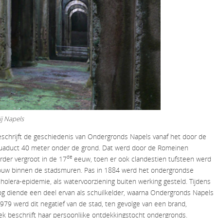
bij Napels
schrijft de geschiedenis van Ondergronds Napels vanaf het door de
uaduct 40 meter onder de grond. Dat werd door de Romeinen
de
rder vergroot in de 17
eeuw, toen er ook clandestien tufsteen werd
ouw binnen de stadsmuren. Pas in 1884 werd het ondergrondse
holera-epidemie, als watervoorziening buiten werking gesteld. Tijdens
g diende een deel ervan als schuilkelder, waarna Ondergronds Napels
979 werd dit negatief van de stad, ten gevolge van een brand,
ek beschrijft haar persoonlijke ontdekkingstocht ondergronds.