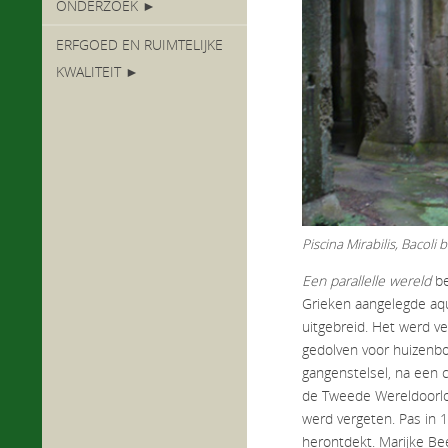
ONDERZOEK ►
ERFGOED EN RUIMTELIJKE
KWALITEIT ►
Piscina Mirabilis, Bacoli 
Een parallelle wereld
be
Grieken aangelegde aq
uitgebreid. Het werd ve
gedolven voor huizenb
gangenstelsel, na een c
de Tweede Wereldoorlo
werd vergeten. Pas in 1
herontdekt. Marijke Be