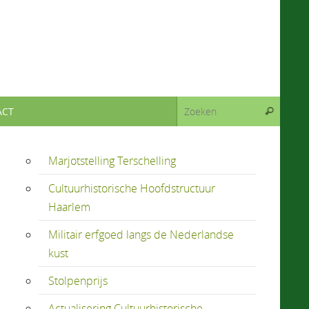
Zoeken
ACT
Zoeken
Marjotstelling Terschelling
Cultuurhistorische Hoofdstructuur
Haarlem
Militair erfgoed langs de Nederlandse
kust
Stolpenprijs
Actualisering Cultuurhistorische