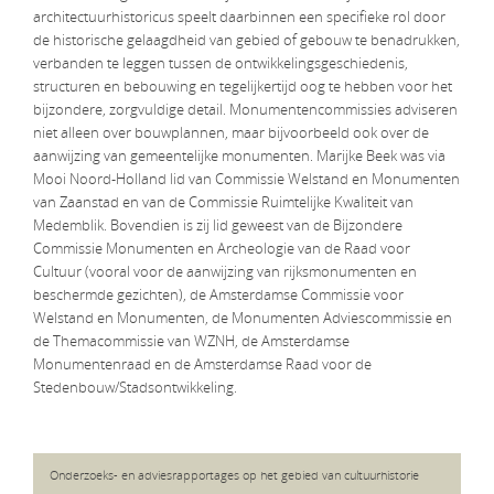
architectuurhistoricus speelt daarbinnen een specifieke rol door
de historische gelaagdheid van gebied of gebouw te benadrukken,
verbanden te leggen tussen de ontwikkelingsgeschiedenis,
structuren en bebouwing en tegelijkertijd oog te hebben voor het
bijzondere, zorgvuldige detail. Monumentencommissies adviseren
niet alleen over bouwplannen, maar bijvoorbeeld ook over de
aanwijzing van gemeentelijke monumenten. Marijke Beek was via
Mooi Noord-Holland lid van Commissie Welstand en Monumenten
van Zaanstad en van de Commissie Ruimtelijke Kwaliteit van
Medemblik. Bovendien is zij lid geweest van de Bijzondere
Commissie Monumenten en Archeologie van de Raad voor
Cultuur (vooral voor de aanwijzing van rijksmonumenten en
beschermde gezichten), de Amsterdamse Commissie voor
Welstand en Monumenten, de Monumenten Adviescommissie en
de Themacommissie van WZNH, de Amsterdamse
Monumentenraad en de Amsterdamse Raad voor de
Stedenbouw/Stadsontwikkeling.
Onderzoeks- en adviesrapportages op het gebied van cultuurhistorie