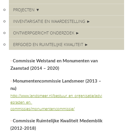
PROJECTEN ▼
INVENTARISATIE EN WAARDESTELLING ►
ONTWERPGERICHT ONDERZOEK ►
ERFGOED EN RUIMTELIJKE KWALITEIT ►
•
Commissie Welstand en Monumenten van
Zaanstad (2014 – 2020)
•
Monumentencommissie Landsmeer (2013 –
nu)
http://www.landsmeer.nl/bestuur_en_organisatie/advi
esraden_en_
commissies/monumentencommissie/
•
Commissie Ruimtelijke Kwaliteit Medemblik
(2012-2018)