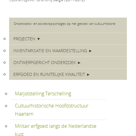
Onderzoeks- en adviesrapportages op het gebied van cultuurhistorie
PROJECTEN ▼
INVENTARISATIE EN WAARDESTELLING ►
ONTWERPGERICHT ONDERZOEK ►
ERFGOED EN RUIMTELIJKE KWALITEIT ►
Marjotstelling Terschelling
Cultuurhistorische Hoofdstructuur
Haarlem
Militair erfgoed langs de Nederlandse
kust