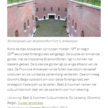
Binnenplaats van Brialmontfort Fort 5, Antwerpen
de
Rond de stad Antwerpen zijn tussen midden 19
en begin
ste
20
eeuw twee fortengordels aangelegd. De oudste en binnenste
gordel, met de imposante Brialmontforten, ligt nu binnen het
stedelijk gebied. De buitenste gordel ligt op enige afstand van de
stad. De Provincie Antwerpen wil de forten toeristisch-recreatief
ontsluiten en de ruimtelijke samenhang versterken. Daarom kreeg
Grontmij België opdracht om voor beide fortengordels een
strategisch Kaderplan op te stellen. Beek & Kooiman namen het
cultuurhistorisch deel van de opdracht voor hun rekening.
Uitvoering:
Beek & Kooiman Cultuurhistorie, Els Leclercq, (Grontmij
België),
Cluster landscape
Opdrachtgever:
Grontmij België (2011-2012)