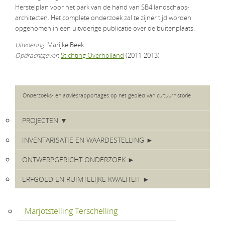
Herstelplan voor het park van de hand van SB4 landschaps-
architecten. Het complete onderzoek zal te zijner tijd worden
opgenomen in een uitvoerige publicatie over de buitenplaats.
Uitvoering
: Marijke Beek
Opdrachtgever
:
Stichting Overholland
(2011-2013)
Onderzoeks- en adviesrapportages op het gebied van cultuurhistorie
PROJECTEN ▼
INVENTARISATIE EN WAARDESTELLING ►
ONTWERPGERICHT ONDERZOEK ►
ERFGOED EN RUIMTELIJKE KWALITEIT ►
Marjotstelling Terschelling