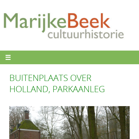
Ga
naar
de
inhoud
BUITENPLAATS OVER
HOLLAND, PARKAANLEG