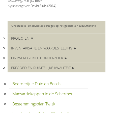
Uitvoering
: Marijke Beek
Opdrachtgever
: David Sluis (2014)
Onderzoeks- en adviesrapportages op het gebied van cultuurhistorie
PROJECTEN ▼
INVENTARISATIE EN WAARDESTELLING ►
ONTWERPGERICHT ONDERZOEK ►
ERFGOED EN RUIMTELIJKE KWALITEIT ►
Boerderijtje Duin en Bosch
Mansardekappen in de Schermer
Bestemmingsplan Twisk