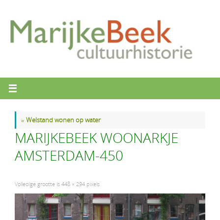
Ga
naar
de
inhoud
«
Welstand wonen op water
MARIJKEBEEK WOONARKJE
AMSTERDAM-450
Volledige grootte is
448 × 294
pixels