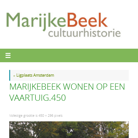
Ga
naar
de
inhoud
«
Ligplaats Amsterdam
MARIJKEBEEK WONEN OP EEN
VAARTUIG.450
Volledige grootte is
450 × 296
pixels