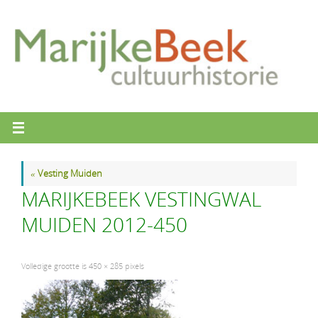
Ga
naar
de
inhoud
«
Vesting Muiden
MARIJKEBEEK VESTINGWAL
MUIDEN 2012-450
Volledige grootte is
450 × 285
pixels