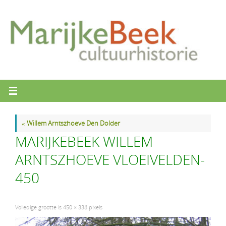
Ga
naar
de
inhoud
«
Willem Arntszhoeve Den Dolder
MARIJKEBEEK WILLEM
ARNTSZHOEVE VLOEIVELDEN-
450
Volledige grootte is
450 × 338
pixels