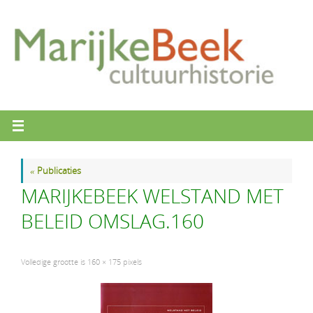
Ga
naar
de
inhoud
«
Publicaties
MARIJKEBEEK WELSTAND MET
BELEID OMSLAG.160
Volledige grootte is
160 × 175
pixels