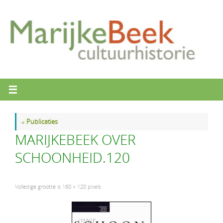
Ga
naar
de
inhoud
«
Publicaties
MARIJKEBEEK OVER
SCHOONHEID.120
Volledige grootte is
160 × 120
pixels