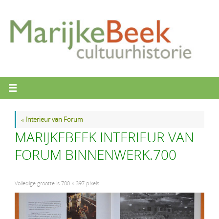
Ga
naar
de
inhoud
«
Interieur van Forum
MARIJKEBEEK INTERIEUR VAN
FORUM BINNENWERK.700
Volledige grootte is
700 × 397
pixels