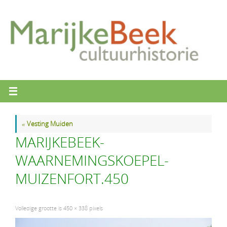
Ga
naar
de
inhoud
«
Vesting Muiden
MARIJKEBEEK-
WAARNEMINGSKOEPEL-
MUIZENFORT.450
Volledige grootte is
450 × 338
pixels