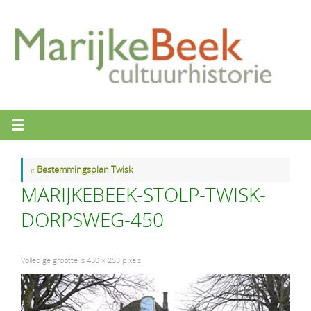
Ga
naar
de
inhoud
«
Bestemmingsplan Twisk
MARIJKEBEEK-STOLP-TWISK-
DORPSWEG-450
Volledige grootte is
450 × 253
pixels