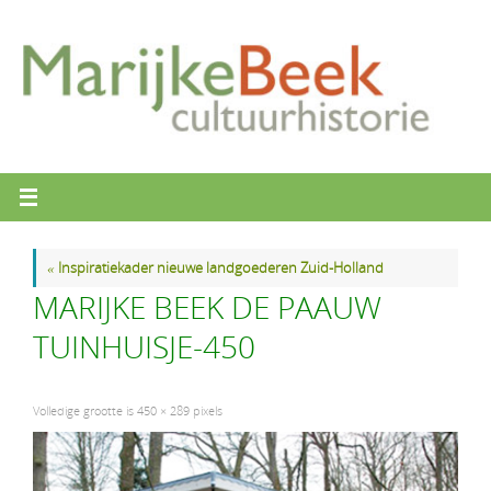
Ga
naar
de
inhoud
«
Inspiratiekader nieuwe landgoederen Zuid-Holland
MARIJKE BEEK DE PAAUW
TUINHUISJE-450
Volledige grootte is
450 × 289
pixels