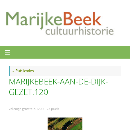
Ga
naar
de
inhoud
«
Publicaties
MARIJKEBEEK-AAN-DE-DIJK-
GEZET.120
Volledige grootte is
120 × 175
pixels