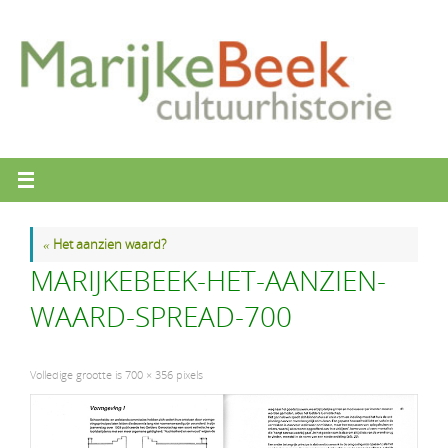
Ga
naar
de
inhoud
«
Het aanzien waard?
MARIJKEBEEK-HET-AANZIEN-
WAARD-SPREAD-700
Volledige grootte is
700 × 356
pixels