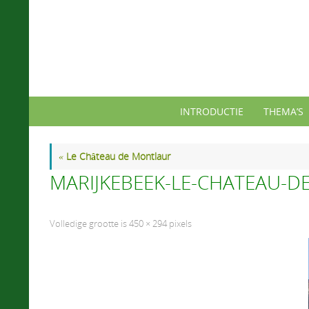
Ga
naar
de
inhoud
Ga
INTRODUCTIE
THEMA’S
naar
de
inhoud
«
Le Château de Montlaur
MARIJKEBEEK-LE-CHATEAU-D
Volledige grootte is
450 × 294
pixels